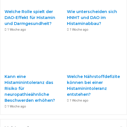
o
e
r
In der Zwischenzeit das Pesto herstellen: Pinienkerne
Welche Rolle spielt der
Wie unterscheiden sich
k
a
ohne Fett rösten und zusammen mit Basilikum, Olivenöl
DAO-Effekt für Histamin
HNMT und DAO im
und Darmgesundheit?
Histaminabbau?
und Salz mixen. Die gekochten Nudeln auf einem Teller
m
1 Woche ago
1 Woche ago
anrichten, die gut abgeschmeckte Suppe darüber gießen
und mit etwas Pesto garnieren.
Fazit
Es ist nicht schwer im Frühling von den frischen
saisonalen Zutaten und ihren wertvollen Inhaltsstoffen zu
Kann eine
Welche Nährstoffdefizite
profitieren. Auch bei Histaminintoleranz gibt es
Histaminintoleranz das
können bei einer
bekömmliche und vor allem schmackhafte Rezepte.
Risiko für
Histaminintoleranz
neuropathieähnliche
entstehen?
Beschwerden erhöhen?
Weiterlesen
:
Welche Herbstgemüse sind bei
1 Woche ago
1 Woche ago
Histaminintoleranz besonders gut verträglich?
Mehr zu diesem Thema:
Histaminintoleranz – Diagnose