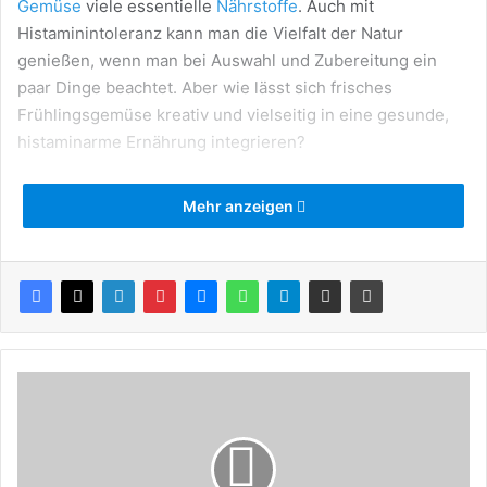
Gemüse
viele essentielle
Nährstoffe
. Auch mit
Histaminintoleranz kann man die Vielfalt der Natur
genießen, wenn man bei Auswahl und Zubereitung ein
paar Dinge beachtet. Aber wie lässt sich frisches
Frühlingsgemüse kreativ und vielseitig in eine gesunde,
histaminarme Ernährung integrieren?
Mehr anzeigen
Bei einem Mangel an Coenzymen der Diaminoxidase
(
DAO
) kann der Körper nicht genügend DAO-Enzyme zum
Histaminabbau bereitstellen. Das
Kombipräparat
BETADIANIN
versorgt den Organismus täglich mit diesen
Coenzymen. Dank funktionierender Diaminoxidase
können histaminreiche Speisen und Getränke dann wieder
beschwerdefreier verzehrt werden. (gesponsert)
K
o
s
Gemüse in seiner natürlichen
m
Form ist meist histaminarm
e