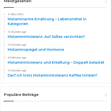
Meistgesehen
finden, Auslöser erkennen, Ernährung anpassen
(gesponsert).
3. März 2024
Histaminarme Ernährung – Lebensmittel in
Quellen
:
Kategorien
Vidal‑Carou M.C. et al.: Biogene Amine in frischem
13 Stunden ago
Gemüse. Food Chemistry, 2010.
Histaminintoleranz: Auf Süßes verzichten?
Santos M. et al.: Aminprofile in saisonalem Gemüse. Food
Additives & Contaminants, 2019.
13 Stunden ago
Histaminspiegel und Hormone
Hidalgo A. et al.: Einfluss von Reifegrad und Lagerung auf
Frühlingsgemüse. Journal of the Science of Food and
24 Minuten ago
Histaminintoleranz und Erkältung – Doppelt belastet
Agriculture, 2020.
Bundeszentrum für Ernährung: Saisonales Gemüse &
14 Stunden ago
Darf ich trotz Histaminintoleranz Kaffee trinken?
Verträglichkeit – Frische, Verarbeitung, typische Risiken.
Populäre Beiträge