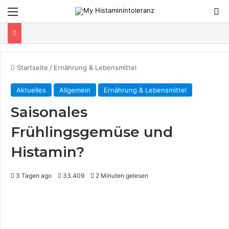
Menü
S
Startseite
/
Ernährung & Lebensmittel
Aktuelles
Allgemein
Ernährung & Lebensmittel
Saisonales
Frühlingsgemüse und
Histamin?
3 Tagen ago
33.409
2 Minuten gelesen