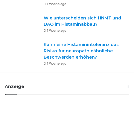
1 Woche ago
Patientenbroschüre
Wie unterscheiden sich HNMT und
DAO im Histaminabbau?
„Histaminintoleranz“ (20 S.)
1 Woche ago
kostenlos anfordern
Kann eine Histaminintoleranz das
(gesponsert)
Risiko für neuropathieähnliche
Beschwerden erhöhen?
1 Woche ago
Rezeptbeispiel für
histaminarme Frühlings-
Anzeige
Minestrone
Für zwei Personen benötigt man:
160 g Nudeln