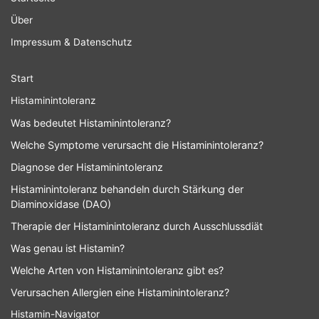
Histamin frei?
bei…
Über
Impressum & Datenschutz
Welche
Start
Welches
Herbstgemüse sind
Wintergemüse ist
bei
Histaminintoleranz
histaminfrei?
Histaminintoleranz…
Was bedeutet Histaminintoleranz?
Welche Symptome verursacht die Histaminintoleranz?
Frühlingsgemüse histaminfrei
Diagnose der Histaminintoleranz
Histaminfreies Gemüse
Histaminintoleranz behandeln durch Stärkung der
Diaminoxidase (DAO)
Therapie der Histaminintoleranz durch Ausschlussdiät
Was genau ist Histamin?
Welche Arten von Histaminintoleranz gibt es?
Verursachen Allergien eine Histaminintoleranz?
Histamin-Navigator