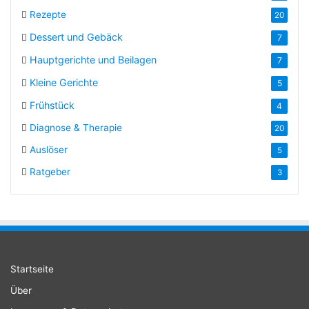
Rezepte
20
Dessert und Gebäck
7
Hauptgerichte und Beilagen
7
Kleine Gerichte
5
Frühstück
4
Diagnose & Therapie
20
Auslöser
5
Ratgeber
3
Startseite
Über