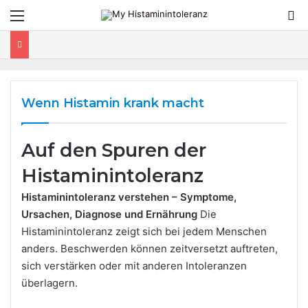
Menü
S
2 Wochen ago
2 Wochen ago
2 Wochen ago
1 Woche ago
Kann eine Histaminintoleranz das Risiko für
Welche Rolle spielt der DAO-Effekt für
Wie unterscheiden sich HNMT und DAO im
neuropathieähnliche Beschwerden
Welche Nährstoffdefizite können bei einer
Histamin und Darmgesundheit?
Histaminabbau?
erhöhen?
Histaminintoleranz entstehen?
Ernährung & Lebensmittel
Ernährung & Lebensmittel
Ernährung & Lebensmittel
Ernährung & Lebensmittel
Wenn Histamin krank macht
Auf den Spuren der
Histaminintoleranz
Histaminintoleranz verstehen – Symptome,
Ursachen, Diagnose und Ernährung
Die
Histaminintoleranz zeigt sich bei jedem Menschen
anders. Beschwerden können zeitversetzt auftreten,
sich verstärken oder mit anderen Intoleranzen
überlagern.