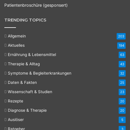
Patientenbroschüre (gesponsert)
TRENDING TOPICS
Allgemein
203
Aktuelles
194
Ernährung & Lebensmittel
63
Therapie & Alltag
43
Symptome & Begleiterkrankungen
32
Daten & Fakten
25
Wissenschaft & Studien
23
Rezepte
20
Diagnose & Therapie
20
Auslöser
5
Ratgeber
3