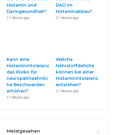
k
a
Histamin und
DAO im
Darmgesundheit?
Histaminabbau?
m
1 Woche ago
1 Woche ago
Kann eine
Welche
Histaminintoleranz
Nährstoffdefizite
das Risiko für
können bei einer
neuropathieähnlic
Histaminintoleranz
he Beschwerden
entstehen?
erhöhen?
1 Woche ago
1 Woche ago
Meistgesehen