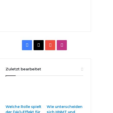
F
X
Y
I
a
o
n
c
u
s
Zuletzt bearbeitet
e
T
t
b
u
a
o
b
g
o
e
r
Welche Rolle spielt
Wie unterscheiden
der DAO-Effekt für
sich HNMT und