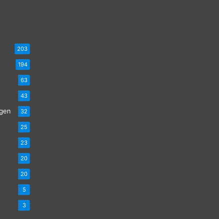
203
194
63
43
ngen
32
25
23
20
20
5
3