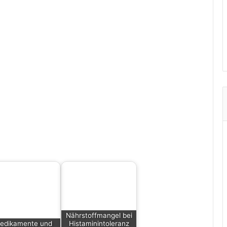
Nährstoffmangel bei
edikamente und
Histaminintoleranz