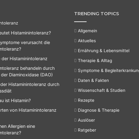
TRENDING TOPICS
ntoleranz
Allgemein
utet Histaminintoleranz?
Aktuelles
ymptome verursacht die
intoleranz?
Ernährung & Lebensmittel
 der Histaminintoleranz
Therapie & Alltag
intoleranz behandeln durch
Symptome & Begleiterkranku
 der Diaminoxidase (DAO)
Daten & Fakten
 der Histaminintoleranz durch
Wissenschaft & Studien
ssdiät
u ist Histamin?
Rezepte
rten von Histaminintoleranz
Diagnose & Therapie
Auslöser
en Allergien eine
Ratgeber
intoleranz?