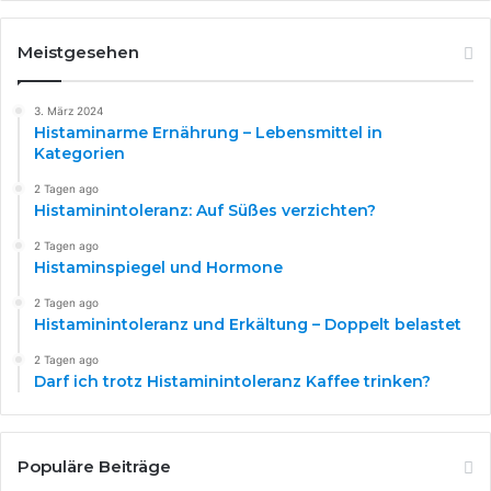
tolerance Journal of Physiology and Pharmacology 2018
69 3
Meistgesehen
L. Wagner M. J. Derler C. Gütl et al Food related histamine
exposure and individual response patterns A clinical
3. März 2024
evaluation Molecular Nutrition and Food Research 2021 65
Histaminarme Ernährung – Lebensmittel in
Kategorien
2100304
P. Kovacova M. Hanuskova Z. Buday et al Gastrointestinal
2 Tagen ago
factors influencing histamine degradation in food
Histaminintoleranz: Auf Süßes verzichten?
intolerance Clinical Reviews in Allergy and Immunology
2 Tagen ago
2019 571
Histaminspiegel und Hormone
https://www.geo.de/wissen/ernaehrung/histaminarme-
2 Tagen ago
lebensmittel–liste—ernaehrungstipps-33006078.html
Histaminintoleranz und Erkältung – Doppelt belastet
2 Tagen ago
Darf ich trotz Histaminintoleranz Kaffee trinken?
Populäre Beiträge