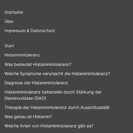
Darf bei
Histaminintoleranz nur
Startseite
Frisches auf den
Setzen Kräuter
Tisch?
Histamin frei?
Über
Impressum & Datenschutz
Start
Der italienische
Histaminintoleranz
Sind Wildgerichte
Klassiker: Wie
histaminarm?
histaminreich ist…
Was bedeutet Histaminintoleranz?
Welche Symptome verursacht die Histaminintoleranz?
Histaminintoleranz
Diagnose der Histaminintoleranz
Histaminintoleranz behandeln durch Stärkung der
Probiotika bei Histaminintoleranz
Diaminoxidase (DAO)
Therapie der Histaminintoleranz durch Ausschlussdiät
Was genau ist Histamin?
Welche Arten von Histaminintoleranz gibt es?