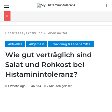
Menü
S
Startseite
/
Ernährung & Lebensmittel
Aktuelles
Allgemein
Ernährung & Lebensmittel
Wie gut verträglich sind
Salat und Rohkost bei
Histaminintoleranz?
1 Woche ago
46.634
2 Minuten gelesen